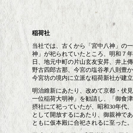
稲荷社
当社では、古くから「宮中八神」の一
神」が祀られていたところ、明和７年(1
日、地元中町の片山玄友安昇、井上傳
野古四郎古那、今宮の塩谷孝八則豊か
今宮坊の境内に立派な稲荷新社が建立
明治維新にあたり、改めて京都・伏見
一位稲荷大明神」を勧請し、「御食津
摂社にて祀っていたが、昭和30年代
として開放するにあたり、御親神であ
ともに仮本殿に合祀されるに至った。